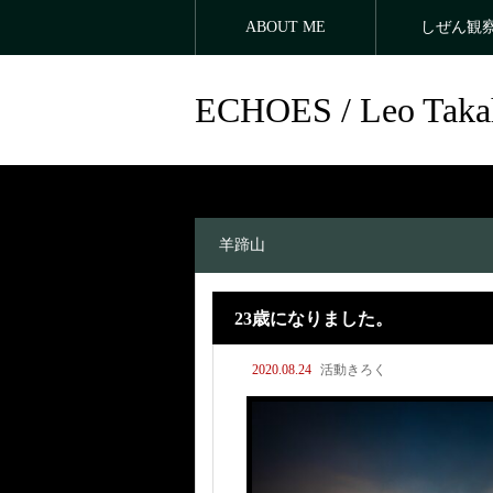
ABOUT ME
しぜん観
ECHOES / Leo Taka
羊蹄山
23歳になりました。
2020.08.24
活動きろく