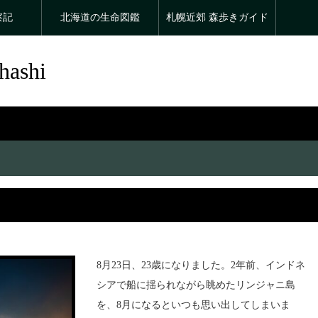
察記
北海道の生命図鑑
札幌近郊 森歩きガイド
hashi
8月23日、23歳になりました。2年前、インドネ
シアで船に揺られながら眺めたリンジャニ島
を、8月になるといつも思い出してしまいま